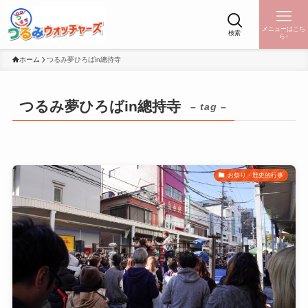
メニューはこち
検索
ら↑
ホーム
つるみ夢ひろばin總持寺
つるみ夢ひろばin總持寺
– tag –
お祭り・歴史的行事