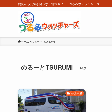
鶴見から元気を発信する情報サイト | つるみウォッチャーズ
ホーム
のるーとTSURUMI
のるーとTSURUMI
– tag –
公共交通