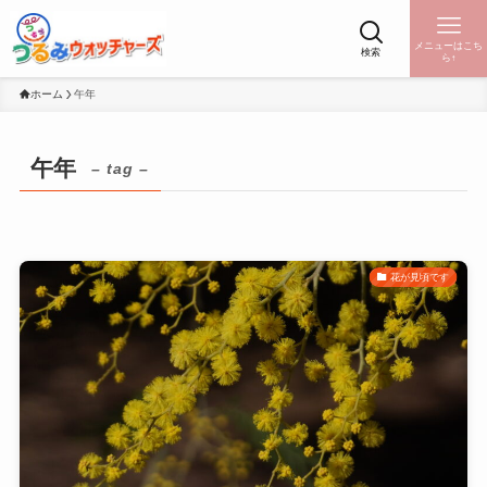
メニューはこち
検索
ら↑
ホーム
午年
午年
– tag –
花が見頃です