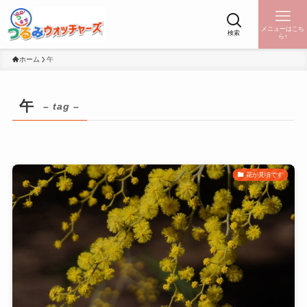
メニューはこち
検索
ら↑
ホーム
午
午
– tag –
花が見頃です