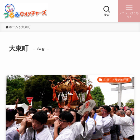
メニューはこち
検索
ら↑
ホーム
大東町
大東町
– tag –
お祭り・歴史的行事