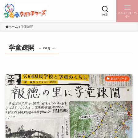
メニューはこち
検索
ら↑
ホーム
学童疎開
学童疎開
– tag –
参加レポート