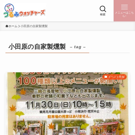
メニューはこち
検索
ら↑
ホーム
小田原の自家製燻製
小田原の自家製燻製
– tag –
イベント告知