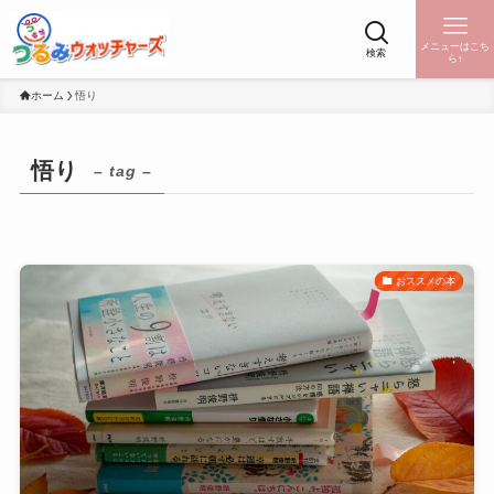
メニューはこち
検索
ら↑
ホーム
悟り
悟り
– tag –
おススメの本