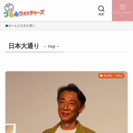
メニューはこち
検索
ら↑
ホーム
日本大通り
日本大通り
– tag –
映画祭・上映会