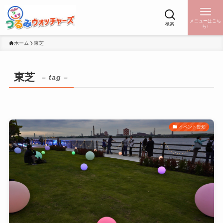
メニューはこち
検索
ら↑
ホーム
東芝
東芝
– tag –
イベント告知