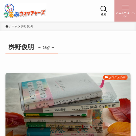
メニューはこち
検索
ら↑
ホーム
桝野俊明
桝野俊明
– tag –
おススメの本