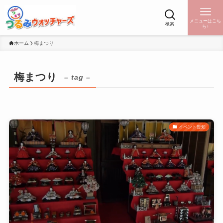
メニューはこち
検索
ら↑
ホーム
梅まつり
梅まつり
– tag –
イベント告知