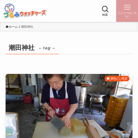
メニューはこち
検索
ら↑
ホーム
潮田神社
潮田神社
– tag –
美味しい発見