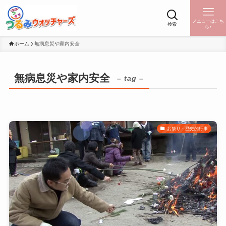
メニューはこち
検索
ら↑
ホーム
無病息災や家内安全
無病息災や家内安全
– tag –
お祭り・歴史的行事