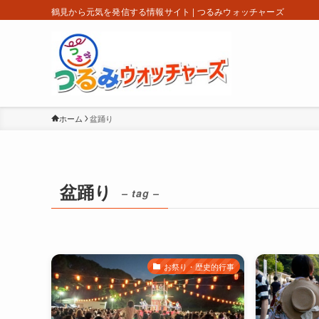
鶴見から元気を発信する情報サイト | つるみウォッチャーズ
ホーム
盆踊り
盆踊り
– tag –
お祭り・歴史的行事