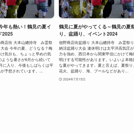
・今年も熱い！鶴見の夏イ
鶴見に夏がやってくる～鶴見の夏
2025
り、盆踊り、イベント2024
商店街 大本山總持寺 み霊祭
佃野商店街盆踊り 大本山總持寺 み霊
大会 今年の夏、どうなる？梅
納涼盆踊り大会 連休明けは太平洋高気圧
かけ気分も、ちょっと早めの気
力を強め、西日本から関東甲信にかけて梅
のような暑さが6月から続いて
明けする可能性があります。いよいよ本格
月に入り、今後もしばらくは平
な夏がやってきます。夏と言えば、夏祭り
が予想されています。...
花火、盆踊り、海、プールなどがあり...
2024年7月15日