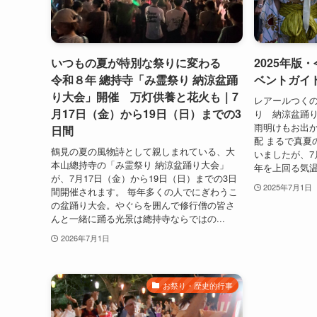
いつもの夏が特別な祭りに変わる
2025年版
令和８年 總持寺「み霊祭り 納涼盆踊
ベントガイド
り大会」開催 万灯供養と花火も｜7
レアールつくの
月17日（金）から19日（日）までの3
り 納涼盆踊り
雨明けもお出
日間
配 まるで真夏
鶴見の夏の風物詩として親しまれている、大
いましたが、7
本山總持寺の「み霊祭り 納涼盆踊り大会」
年を上回る気温
が、7月17日（金）から19日（日）までの3日
2025年7月1日
間開催されます。 毎年多くの人でにぎわうこ
の盆踊り大会。やぐらを囲んで修行僧の皆さ
んと一緒に踊る光景は總持寺ならではの...
2026年7月1日
お祭り・歴史的行事