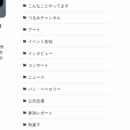
こんなことやってます
つるみチャンネル
祭
アート
イベント告知
祭り
が勢
雨
インタビュー
的
、
コンサート
ニュース
パン・ベーカリー
公共交通
参加レポート
和菓子