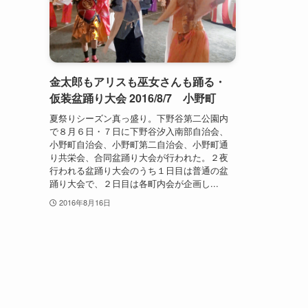
金太郎もアリスも巫女さんも踊る・
仮装盆踊り大会 2016/8/7 小野町
夏祭りシーズン真っ盛り。下野谷第二公園内
で８月６日・７日に下野谷汐入南部自治会、
小野町自治会、小野町第二自治会、小野町通
り共栄会、合同盆踊り大会が行われた。２夜
行われる盆踊り大会のうち１日目は普通の盆
踊り大会で、２日目は各町内会が企画し...
2016年8月16日