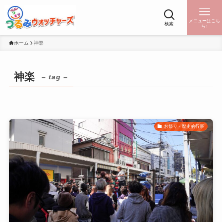
メニューはこち
検索
ら↑
ホーム
神楽
神楽
– tag –
お祭り・歴史的行事