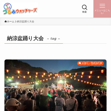
メニューはこち
検索
ら↑
ホーム
納涼盆踊り大会
納涼盆踊り大会
– tag –
お祭り・歴史的行事