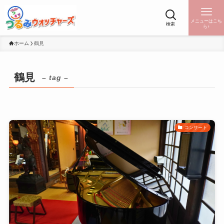
メニューはこち
検索
ら↑
ホーム
鶴見
鶴見
– tag –
コンサート