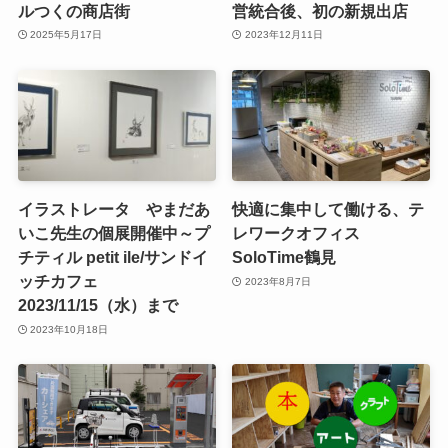
ルつくの商店街
営統合後、初の新規出店
2025年5月17日
2023年12月11日
イラストレータ やまだあ
快適に集中して働ける、テ
いこ先生の個展開催中～プ
レワークオフィス
チティル petit ile/サンドイ
SoloTime鶴見
ッチカフェ
2023年8月7日
2023/11/15（水）まで
2023年10月18日