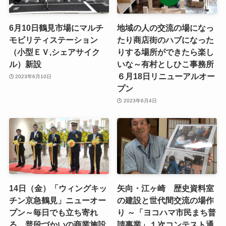
6月10日鶴見市場にマルチ
地域の人の交流の場になっ
モビリティステーション
たり商店街のハブになった
（小型ＥＶ,シェアサイク
りする場所ができたら楽し
ル）新設
いな～有村としひこ事務所
６月18日リニューアルオー
2023年6月10日
プン
2023年6月4日
14日（金）「ウィングキッ
矢向・江ヶ崎 歴史資料室
チン京急鶴見」ニューオー
の建設と世代間交流の場作
プン～毎日でも立ち寄れ
り ～「ヨコハマ市民まち普
る、普段づかいの商業施設
請事業」１次コンテスト通