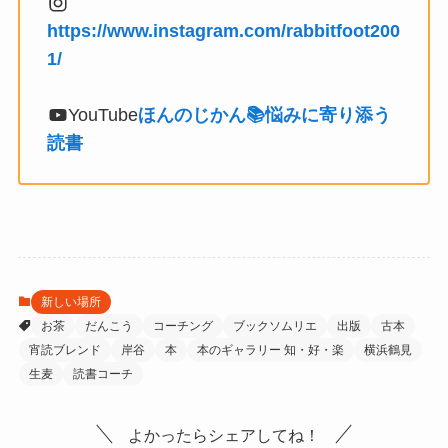
https://www.instagram.com/rabbitfoot200
1/
YouTube
ほんのじかん📚悩みに寄り添う
読書
新しい場所
お茶
だんこう
コーチング
ブックソムリエ
出版
古本
宵読ブレンド
岸谷
本
本のギャラリー 知・好・楽
横浜鶴見
生麦
読書コーチ
よかったらシェアしてね！