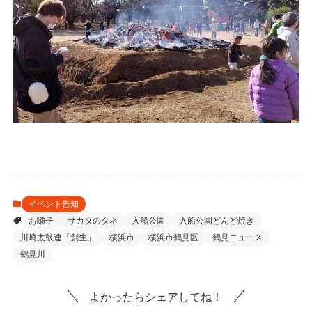
イベント告知
お囃子
サカタのタネ
入船公園
入船公園どんど焼き
川崎太鼓連「創生」
横浜市
横浜市鶴見区
鶴見ニュース
鶴見川
よかったらシェアしてね！