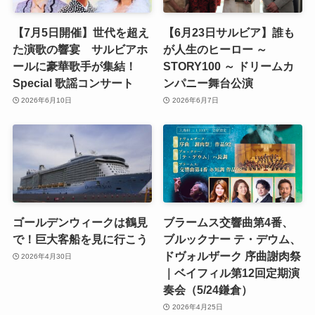
【7月5日開催】世代を超え
【6月23日サルビア】誰も
た演歌の響宴 サルビアホ
が人生のヒーロー ～
ールに豪華歌手が集結！
STORY100 ～ ドリームカ
Special 歌謡コンサート
ンパニー舞台公演
2026年6月10日
2026年6月7日
ゴールデンウィークは鶴見
ブラームス交響曲第4番、
で！巨大客船を見に行こう
ブルックナー テ・デウム、
ドヴォルザーク 序曲謝肉祭
2026年4月30日
｜ベイフィル第12回定期演
奏会（5/24鎌倉）
2026年4月25日