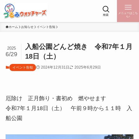
メニューはこち
検索
ら↑
ホーム
お知らせ
イベント告知
入船公園どんど焼き 令和7年１月
2025
6/29
18日（土）
2024年12月31日
2025年6月29日
イベント告知
厄除け 正月飾り・書初め 燃やせます
令和7年１月18日（土） 午前９時から１１時 入
船公園