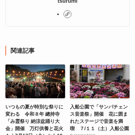
tsurumi
関連記事
いつもの夏が特別な祭りに
入船公園で「サンパチェン
変わる 令和８年 總持寺
ス音楽祭」開催 花に囲ま
「み霊祭り 納涼盆踊り大
れたステージで音楽を満
会」開催 万灯供養と花火
喫 ７/１１（土）入船公園