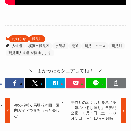
お知らせ
鶴見川
人道橋
横浜市鶴見区
水管橋
開通
鶴見ニュース
鶴見川
鶴見川人道橋 が開通します
よかったらシェアしてね！
手作りのぬくもりを感じる
梅の花咲く馬場花木園！園
「雛のつるし飾り」＠赤門
内ガイドで春をもっと楽し
公園 ３月１日（土）～３
む
月３日（月）10時～14時