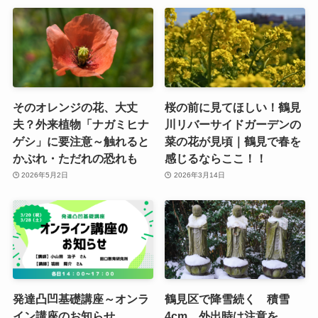
そのオレンジの花、大丈
桜の前に見てほしい！鶴見
夫？外来植物「ナガミヒナ
川リバーサイドガーデンの
ゲシ」に要注意～触れると
菜の花が見頃｜鶴見で春を
かぶれ・ただれの恐れも
感じるならここ！！
2026年5月2日
2026年3月14日
発達凸凹基礎講座～オンラ
鶴見区で降雪続く 積雪
イン講座のお知らせ
4cm、外出時は注意を