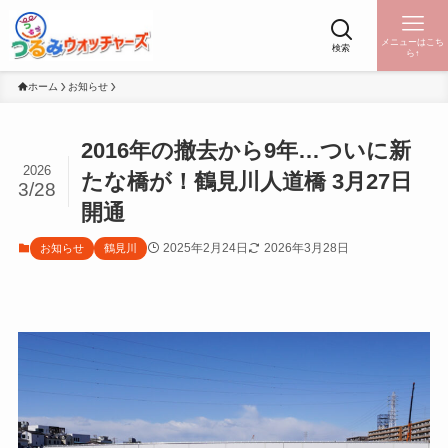
メニューはこち
検索
ら↑
ホーム
お知らせ
2016年の撤去から9年…ついに新
2026
たな橋が！鶴見川人道橋 3月27日
3/28
開通
2025年2月24日
2026年3月28日
お知らせ
鶴見川