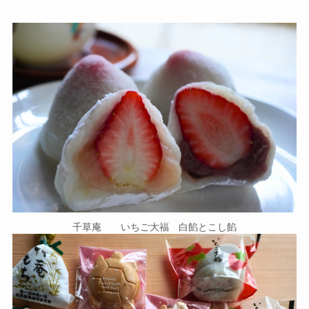
千草庵 いちご大福 白餡とこし餡