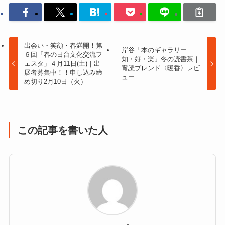
出会い・笑顔・春満開！第
岸谷「本のギャラリー
６回「春の日台文化交流フ
知・好・楽」冬の読書茶｜
ェスタ」４月11日(土)｜出
宵読ブレンド〈暖香〉レビ
展者募集中！！申し込み締
ュー
め切り2月10日（火）
この記事を書いた人