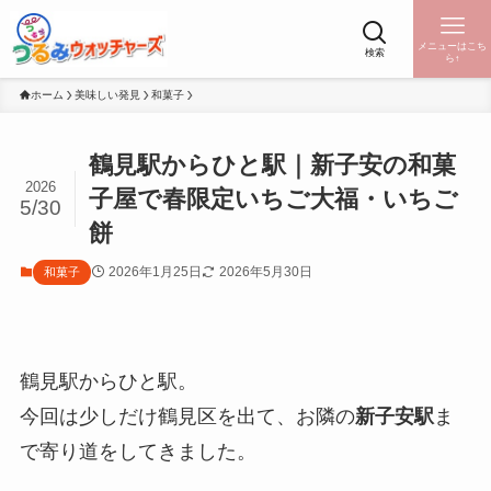
メニューはこち
検索
ら↑
ホーム
美味しい発見
和菓子
鶴見駅からひと駅｜新子安の和菓
2026
子屋で春限定いちご大福・いちご
5/30
餅
2026年1月25日
2026年5月30日
和菓子
鶴見駅からひと駅。
今回は少しだけ鶴見区を出て、お隣の
新子安駅
ま
で寄り道をしてきました。