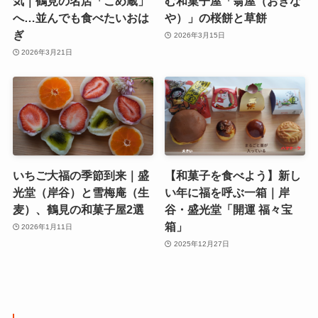
気｜鶴見の名店「こめ蔵」
む和菓子屋「翁屋（おきな
へ…並んでも食べたいおは
や）」の桜餅と草餅
ぎ
2026年3月15日
2026年3月21日
いちご大福の季節到来｜盛
【和菓子を食べよう】新し
光堂（岸谷）と雪梅庵（生
い年に福を呼ぶ一箱｜岸
麦）、鶴見の和菓子屋2選
谷・盛光堂「開運 福々宝
箱」
2026年1月11日
2025年12月27日