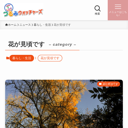
メニューはこち
検索
ら↑
ホーム
ニュース
暮らし・生活
花が見頃です
花が見頃です
– category –
暮らし・生活
花が見頃です
花が見頃です