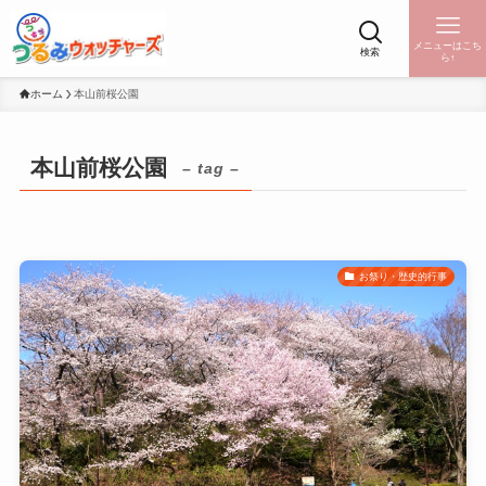
メニューはこち
検索
ら↑
ホーム
本山前桜公園
本山前桜公園
– tag –
お祭り・歴史的行事