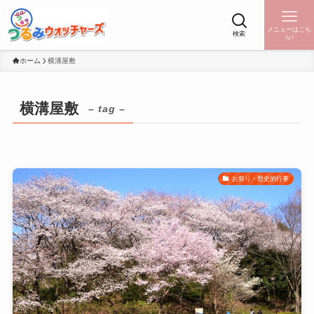
メニューはこち
検索
ら↑
ホーム
横溝屋敷
横溝屋敷
– tag –
お祭り・歴史的行事