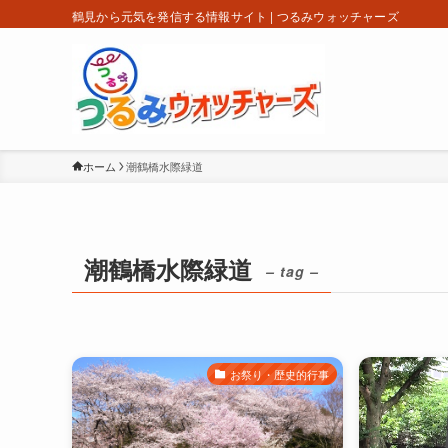
鶴見から元気を発信する情報サイト | つるみウォッチャーズ
ホーム
潮鶴橋水際緑道
潮鶴橋水際緑道
– tag –
お祭り・歴史的行事