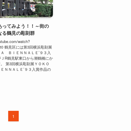
あってみよう！！～街の
なる鶴見の彫刻群
utube.com/watch?
S6t0 鶴見区には第3回横浜彫刻展
Ａ ＢＩＥＮＮＡＬＥ’９３入
がＪR鶴見駅東口から潮鶴橋にか
。 第3回横浜彫刻展ＹＯＫＯ
ＥＮＮＡＬＥ’９３入賞作品の
1