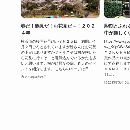
春だ！鶴見だ！お花見だ～！２０２
彫刻とふれ
４年
中が楽しく
横浜市の桜開花予想が３月２５日、満開が４
https://www.yo
月２日ごろとされていますが皆さんはお花見
v=_K9pCWn
の予定はありますか？今年こそは桜が咲いた
ＹＯＫＯＨＡＭ
ら花見に行くぞ！と意気込んでいるかたも多
賞作品の11点
いと思います。桜が綺麗な公園、直近のイベ
けて点在します
ントを紹介します。こちらのページは日...
ＨＡＭＡ ＢＩ
11点 ...
2024年3月24日
2015年3月15日