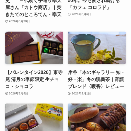
史 三代続く手造り寒天
50年。今も愛され続ける
屋さん「カトウ商店」｜突
「カフェ コロラド」
きたてのところてん・寒天
2026年5月6日
2026年5月30日
【バレンタイン2026】東寺
岸谷「本のギャラリー 知・
尾 清月の季節限定 生チョ
好・楽」冬の読書茶｜宵読
コ・ショコラ
ブレンド〈暖香〉レビュー
2026年2月4日
2026年2月1日