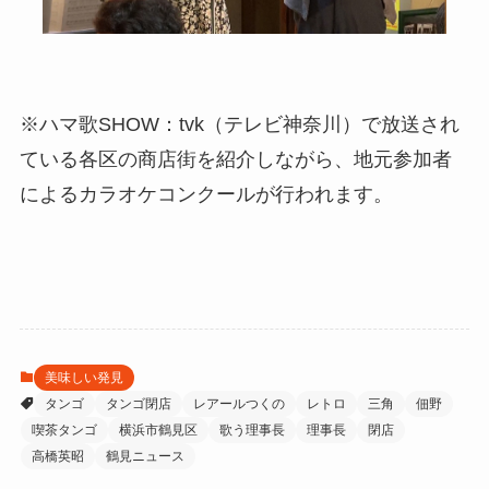
※ハマ歌SHOW：tvk（テレビ神奈川）で放送され
ている各区の商店街を紹介しながら、地元参加者
によるカラオケコンクールが行われます。
美味しい発見
タンゴ
タンゴ閉店
レアールつくの
レトロ
三角
佃野
喫茶タンゴ
横浜市鶴見区
歌う理事長
理事長
閉店
高橋英昭
鶴見ニュース