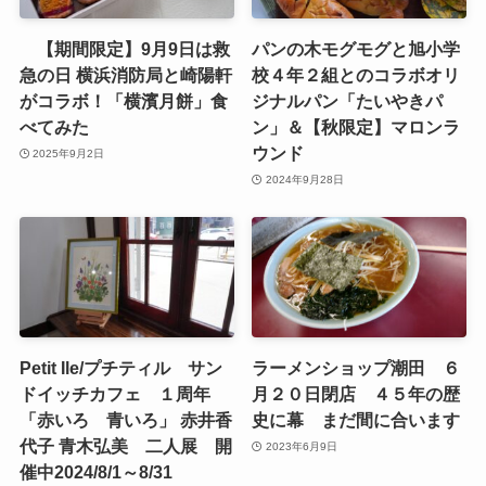
【期間限定】9月9日は救
パンの木モグモグと旭小学
急の日 横浜消防局と崎陽軒
校４年２組とのコラボオリ
がコラボ！「横濱月餅」食
ジナルパン「たいやきパ
べてみた
ン」＆【秋限定】マロンラ
ウンド
2025年9月2日
2024年9月28日
Petit Ile/プチティル サン
ラーメンショップ潮田 ６
ドイッチカフェ １周年
月２０日閉店 ４５年の歴
「赤いろ 青いろ」 赤井香
史に幕 まだ間に合います
代子 青木弘美 二人展 開
2023年6月9日
催中2024/8/1～8/31