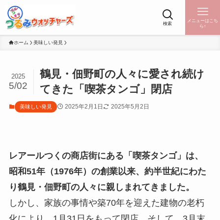
メニューはこち
検索
ら↑
ホーム
美味しい発見
鶴見・佃野町の人々に愛され続け
2025
5/02
てきた「喫茶タンゴ」閉店
2025年2月1日
2025年5月2日
美味しい発見
レアールつくの商店街にある「喫茶タンゴ」は、
昭和51年（1976年）の創業以来、約半世紀にわた
り鶴見・佃野町の人々に親しまれてきました。
しかし、家族の事情や築70年を迎えた建物の老朽
化により、1月31日をもって閉店。そして、3月末