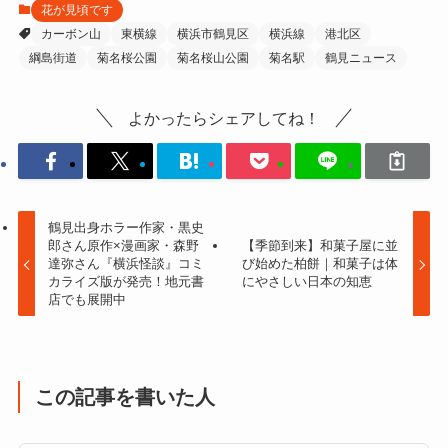
花が見頃です
カーボン山
東横線
横浜市鶴見区
横浜線
港北区
綱島街道
菊名桜公園
菊名桜山公園
菊名駅
鶴見ニュース
よかったらシェアしてね！
鶴見出身ホラー作家・黒史
郎さん原作×漫画家・森野
【季節到来】和菓子屋に並
達弥さん『横浜怪談』コミ
び始めた柏餅｜和菓子は体
カライズ版が発売！地元書
にやさしい日本の知恵
店でも展開中
この記事を書いた人