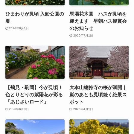
ひまわりが見頃 入船公園の
馬場花木園 ハスが見頃を
夏
迎えます 早朝ハス観賞会
のお知らせ
2026年8月1日
2026年7月1日
【鶴見・駒岡】今が見頃！
大本山總持寺の桜が満開｜
色とりどりの紫陽花が彩る
嵐のあとも見頃続く絶景ス
「あじさいロード」
ポット
2026年6月3日
2026年4月1日