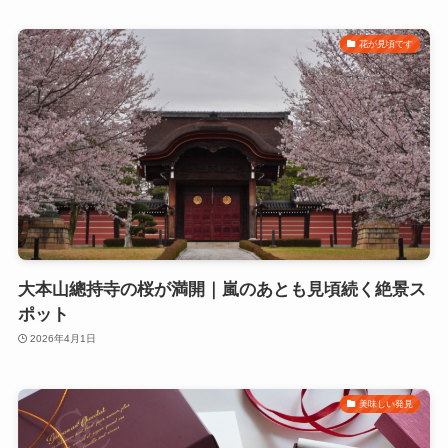
花が見頃です
大本山總持寺の桜が満開｜嵐のあとも見頃続く絶景ス
ポット
2026年4月1日
美味しい発見