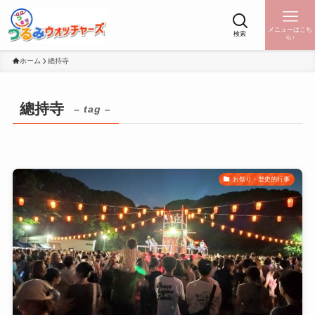
メニューはこち
検索
ら↑
ホーム
總持寺
總持寺
– tag –
お祭り・歴史的行事