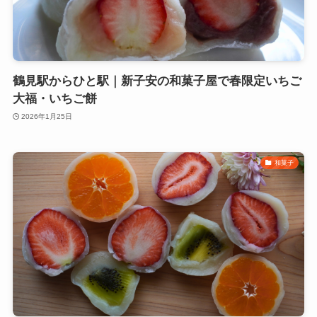
鶴見駅からひと駅｜新子安の和菓子屋で春限定いちご
大福・いちご餅
2026年1月25日
和菓子