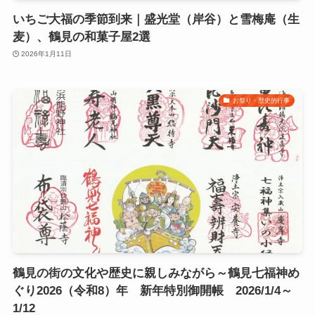
いちご大福の季節到来｜盛光堂（岸谷）と雪梅庵（生
麦）、鶴見の和菓子屋2選
2026年1月11日
お祭り・歴史的行事
鶴見の街の文化や歴史に親しみながら～鶴見七福神め
ぐり2026（令和8）年 新年特別御開帳 2026/1/4～
1/12