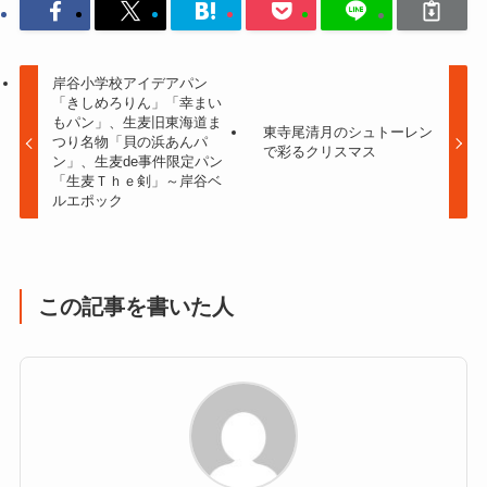
岸谷小学校アイデアパン
「きしめろりん」「幸まい
もパン」、生麦旧東海道ま
東寺尾清月のシュトーレン
つり名物「貝の浜あんパ
で彩るクリスマス
ン」、生麦de事件限定パン
「生麦Ｔｈｅ剣」～岸谷ベ
ルエポック
この記事を書いた人