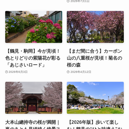
2026年7月1日
【鶴見・駒岡】今が見頃！
【まだ間に合う】カーボン
色とりどりの紫陽花が彩る
山の八重桜が見頃！菊名の
「あじさいロード」
桜の森
2026年6月3日
2026年4月12日
大本山總持寺の桜が満開｜
【2026年版】歩いて楽し
嵐のあとも見頃続く絶景ス
む！鶴見の“ひと味違う”お