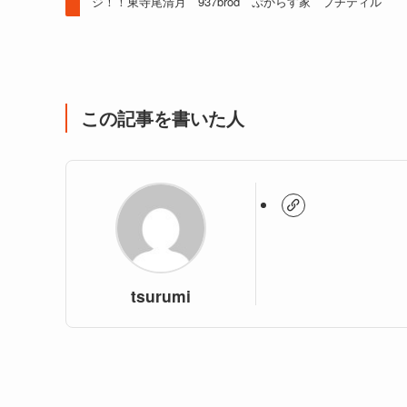
ジ！！東寺尾清月 937brod ぷからす家 プチティル
この記事を書いた人
tsurumi