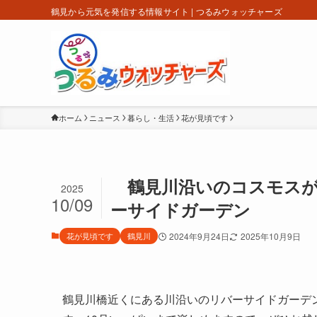
鶴見から元気を発信する情報サイト | つるみウォッチャーズ
ホーム
ニュース
暮らし・生活
花が見頃です
鶴見川沿いのコスモスが
2025
10/09
ーサイドガーデン
花が見頃です
鶴見川
2024年9月24日
2025年10月9日
鶴見川橋近くにある川沿いのリバーサイドガーデ