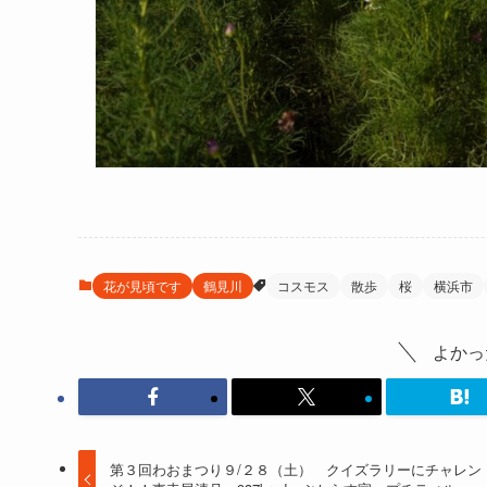
花が見頃です
鶴見川
コスモス
散歩
桜
横浜市
よかっ
第３回わおまつり９/２８（土） クイズラリーにチャレン