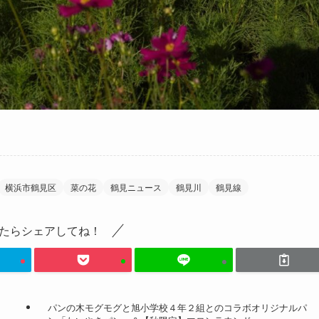
横浜市鶴見区
菜の花
鶴見ニュース
鶴見川
鶴見線
たらシェアしてね！
パンの木モグモグと旭小学校４年２組とのコラボオリジナルパ