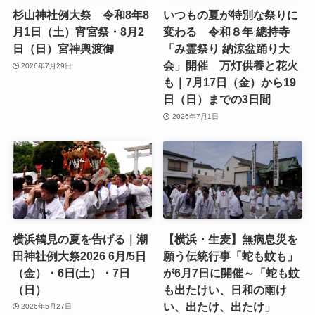
杉山神社例大祭 令和8年8
いつもの夏が特別な祭りに
月1日（土）宵宮祭・8月2
変わる 令和８年 總持寺
日（日）宮神輿渡御
「み霊祭り 納涼盆踊り大
会」開催 万灯供養と花火
2026年7月29日
も｜7月17日（金）から19
日（日）までの3日間
2026年7月1日
横浜鶴見の夏を告げる｜潮
【横浜・生麦】無病息災を
田神社例大祭2026 6月/5日
願う伝統行事「蛇も蚊も」
（金）・6日(土）・7日
が6月7日に開催～「蛇も蚊
（日）
も出たけい、日和の雨け
い、出たけ、出たけ」
2026年5月27日