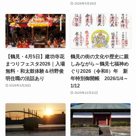
2026年5月26日
【鶴見・4月5日】建功寺花
鶴見の街の文化や歴史に親
まつりフェスタ2026｜入場
しみながら～鶴見七福神め
無料・和太鼓体験＆枡野俊
ぐり2026（令和8）年 新
明住職の法話あり
年特別御開帳 2026/1/4～
1/12
2026年3月28日
2025年12月31日